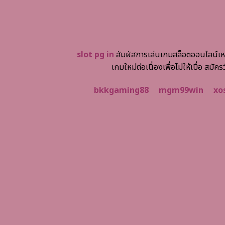
slot pg in
สัมผัสการเล่นเกมสล็อตออนไลน์เหนื
เกมใหม่ต่อเนื่องเพื่อไม่ให้เบื่อ สม
bkkgaming88
mgm99win
xo